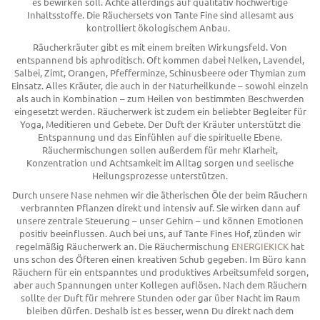
es bewirken soll. Achte allerdings auf qualitativ hochwertige
Inhaltsstoffe. Die Räuchersets von Tante Fine sind allesamt aus
kontrolliert ökologischem Anbau.
Räucherkräuter gibt es mit einem breiten Wirkungsfeld. Von
entspannend bis aphroditisch. Oft kommen dabei Nelken, Lavendel,
Salbei, Zimt, Orangen, Pfefferminze, Schinusbeere oder Thymian zum
Einsatz. Alles Kräuter, die auch in der Naturheilkunde – sowohl einzeln
als auch in Kombination – zum Heilen von bestimmten Beschwerden
eingesetzt werden. Räucherwerk ist zudem ein beliebter Begleiter für
Yoga, Meditieren und Gebete. Der Duft der Kräuter unterstützt die
Entspannung und das Einfühlen auf die spirituelle Ebene.
Räuchermischungen sollen außerdem für mehr Klarheit,
Konzentration und Achtsamkeit im Alltag sorgen und seelische
Heilungsprozesse unterstützen.
Durch unsere Nase nehmen wir die ätherischen Öle der beim Räuchern
verbrannten Pflanzen direkt und intensiv auf. Sie wirken dann auf
unsere zentrale Steuerung – unser Gehirn – und können Emotionen
positiv beeinflussen. Auch bei uns, auf Tante Fines Hof, zünden wir
regelmäßig Räucherwerk an. Die Räuchermischung
ENERGIEKICK
hat
uns schon des Öfteren einen kreativen Schub gegeben. Im Büro kann
Räuchern für ein entspanntes und produktives Arbeitsumfeld sorgen,
aber auch Spannungen unter Kollegen auflösen. Nach dem Räuchern
sollte der Duft für mehrere Stunden oder gar über Nacht im Raum
bleiben dürfen. Deshalb ist es besser, wenn Du direkt nach dem