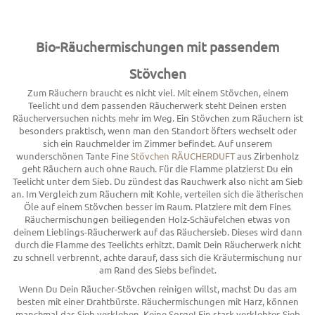
Bio-Räuchermischungen mit passendem
Stövchen
Zum Räuchern braucht es nicht viel. Mit einem Stövchen, einem
Teelicht und dem passenden Räucherwerk steht Deinen ersten
Räucherversuchen nichts mehr im Weg. Ein Stövchen zum Räuchern ist
besonders praktisch, wenn man den Standort öfters wechselt oder
sich ein Rauchmelder im Zimmer befindet. Auf unserem
wunderschönen Tante Fine
Stövchen RÄUCHERDUFT
aus Zirbenholz
geht Räuchern auch ohne Rauch. Für die Flamme platzierst Du ein
Teelicht unter dem Sieb. Du zündest das Rauchwerk also nicht am Sieb
an. Im Vergleich zum Räuchern mit Kohle, verteilen sich die ätherischen
Öle auf einem Stövchen besser im Raum. Platziere mit dem Fines
Räuchermischungen beiliegenden Holz-Schäufelchen etwas von
deinem Lieblings-Räucherwerk auf das Räuchersieb. Dieses wird dann
durch die Flamme des Teelichts erhitzt. Damit Dein Räucherwerk nicht
zu schnell verbrennt, achte darauf, dass sich die Kräutermischung nur
am Rand des Siebs befindet.
Wenn Du Dein Räucher-Stövchen reinigen willst, machst Du das am
besten mit einer Drahtbürste. Räuchermischungen mit Harz,
können
manchmal das Sieb verkleben. Keine Sorge! Ein stark verklebtes Sieb