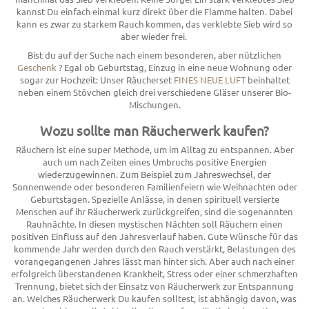
kannst Du einfach einmal kurz direkt über die Flamme halten. Dabei
kann es zwar zu starkem Rauch kommen, das verklebte Sieb wird so
aber wieder frei.
Bist du auf der Suche nach einem besonderen, aber nützlichen
Geschenk
? Egal ob Geburtstag, Einzug in eine neue Wohnung oder
sogar zur Hochzeit: Unser Räucherset
FINES NEUE LUFT
beinhaltet
neben einem Stövchen gleich drei verschiedene Gläser unserer Bio-
Mischungen.
Wozu sollte man Räucherwerk kaufen?
Räuchern ist eine super Methode, um im Alltag zu entspannen. Aber
auch um nach Zeiten eines Umbruchs positive Energien
wiederzugewinnen. Zum Beispiel zum Jahreswechsel, der
Sonnenwende oder besonderen Familienfeiern wie Weihnachten oder
Geburtstagen. Spezielle Anlässe, in denen spirituell versierte
Menschen auf ihr Räucherwerk zurückgreifen, sind die sogenannten
Rauhnächte. In diesen mystischen Nächten soll Räuchern einen
positiven Einfluss auf den Jahresverlauf haben. Gute Wünsche für das
kommende Jahr werden durch den Rauch verstärkt, Belastungen des
vorangegangenen Jahres lässt man hinter sich. Aber auch nach einer
erfolgreich überstandenen Krankheit, Stress oder einer schmerzhaften
Trennung, bietet sich der Einsatz von Räucherwerk zur Entspannung
an. Welches Räucherwerk Du kaufen solltest, ist abhängig davon, was