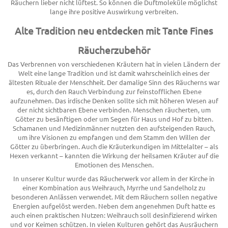
Räuchern lieber nicht lüftest. So können die Duftmoleküle möglichst
lange ihre positive Auswirkung verbreiten.
Alte Tradition neu entdecken mit Tante Fines
Räucherzubehör
Das Verbrennen von verschiedenen Kräutern hat in vielen Ländern der
Welt eine lange Tradition und ist damit wahrscheinlich eines der
ältesten Rituale der Menschheit. Der damalige Sinn des Räucherns war
es, durch den Rauch Verbindung zur feinstofflichen Ebene
aufzunehmen. Das irdische Denken sollte sich mit höheren Wesen auf
der nicht sichtbaren Ebene verbinden. Menschen räucherten, um
Götter zu besänftigen oder um Segen für Haus und Hof zu bitten.
Schamanen und Medizinmänner nutzten den aufsteigenden Rauch,
um ihre Visionen zu empfangen und dem Stamm den Willen der
Götter zu überbringen. Auch die Kräuterkundigen im Mittelalter – als
Hexen verkannt – kannten die Wirkung der heilsamen Kräuter auf die
Emotionen des Menschen.
In unserer Kultur wurde das Räucherwerk vor allem in der Kirche in
einer Kombination aus Weihrauch, Myrrhe und Sandelholz zu
besonderen Anlässen verwendet. Mit dem Räuchern sollen negative
Energien aufgelöst werden. Neben dem angenehmen Duft hatte es
auch einen praktischen Nutzen: Weihrauch soll desinfizierend wirken
und vor Keimen schützen. In vielen Kulturen gehört das Ausräuchern