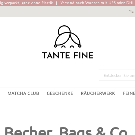
g verpackt, ganz ohne Plastik
|
Versand nach Wunsch mit UPS oder DH
ME
MATCHA CLUB
GESCHENKE
RÄUCHERWERK
FEIN
o
Becher, Bags & Co.