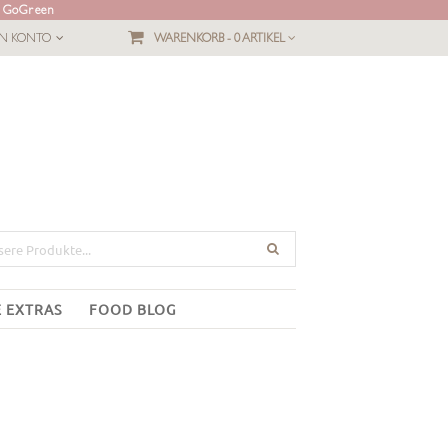
L GoGreen
IN KONTO
WARENKORB -
0 ARTIKEL
E EXTRAS
FOOD BLOG