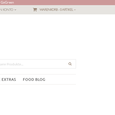
L GoGreen
IN KONTO
WARENKORB -
0 ARTIKEL
E EXTRAS
FOOD BLOG