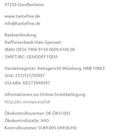
97259 Greußenheim
www.tantefine.de
info@tantefine.de
Bankverbindung:
Raiffeisenbank Main-Spessart
IBAN: DE56 7906 9150 0009 6106 00
SWIFT-BIC: GENODEF1GEM
Handelsregister: Amtsgericht Würzburg, HRB 10863
StNr. 257/127/30997
USt-IdNr. DE273940047
Informationen zur Online-Streitbeilegung:
http://ec.europa.eu/odr
Ökokontrollnummer: DE-ÖKO-005
Ökokontrollstelle: IMO
Kontrollnummer: D-BY-005-04938-HD