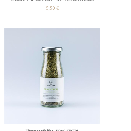
5,50 €
Zitronenpfeffer - PRACHTKERL