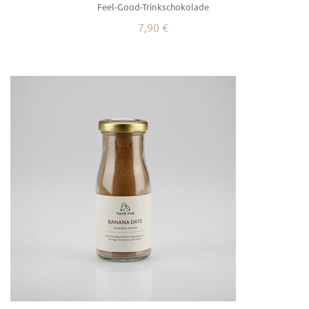
Feel-Good-Trinkschokolade
7,90 €