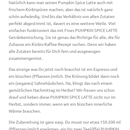
Natürlich kann man seinen Pumpkin Spice Latte auch mit
frischem Kürbispüree machen, aber das ist natürlich ganz
schön aufwändig. Und bis das Verhältnis von allen Zutaten
perfekt abgestimmt ist, dauert es eine weitere Weile. Viel
einfacher funktioniert das mit Fines PUMPKIN SPICE LATTE
Getränkemischung. Sie ist genau das Richtige für alle, die für
Zuhause ein Kürbis-Kaffee-Rezept suchen. Denn wir haben
alle Zutaten bereits für Dich fein und ausgewogen
zusammengemixt.
Das einzige was Du jetzt noch brauchst ist ein Espresso und
ein bisschen (Pflanzen-)milch. Die Krönung bildet dann noch
ein (veganes) Sahnehäubchen. Na, klingt das nach einem
gemütlichen Nachmittag im Herbst? Wir freuen uns schon
drauf und lieben diese PUMPKIN SPICE LATTE nicht nur im
Herbst, sondern immer, wenn wir ein bisschen innerliche
Wärme brauchen.
Die Zubereitung ist ganz easy. Du musst nur etwa 150-200 ml
(Pflanzen-)milch erwärmen, ein bis zwei Teelöffel PUMPKIN