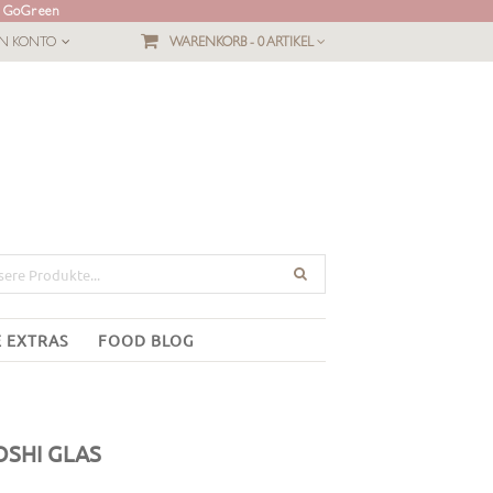
L GoGreen
IN KONTO
WARENKORB -
0 ARTIKEL
E EXTRAS
FOOD BLOG
OSHI GLAS