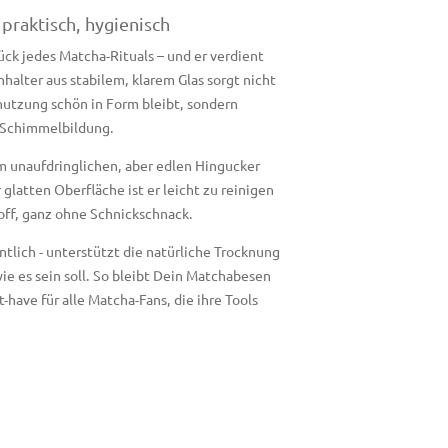
praktisch, hygienisch
ück jedes Matcha-Rituals – und er verdient
alter aus stabilem, klarem Glas sorgt nicht
nutzung schön in Form bleibt, sondern
d Schimmelbildung.
m unaufdringlichen, aber edlen Hingucker
latten Oberfläche ist er leicht zu reinigen
off, ganz ohne Schnickschnack.
ntlich - unterstützt die natürliche Trocknung
ie es sein soll. So bleibt Dein Matchabesen
-have für alle Matcha-Fans, die ihre Tools