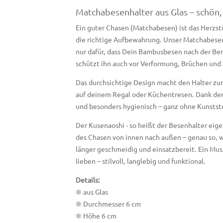
Matchabesenhalter aus Glas – schön, 
Ein guter Chasen (Matchabesen) ist das Herzst
die richtige Aufbewahrung. Unser Matchabesenh
nur dafür, dass Dein Bambusbesen nach der Be
schützt ihn auch vor Verformung, Brüchen un
Das durchsichtige Design macht den Halter zu
auf deinem Regal oder Küchentresen. Dank der g
und besonders hygienisch – ganz ohne Kunstst
Der Kusenaoshi - so heißt der Besenhalter eige
des Chasen von innen nach außen – genau so, w
länger geschmeidig und einsatzbereit. Ein Must
lieben – stilvoll, langlebig und funktional.
Details:
❊ aus Glas
❊ Durchmesser 6 cm
❊ Höhe 6 cm