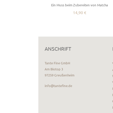
Ein Muss beim Zubereiten von Matcha
14,90 €
ANSCHRIFT
Tante Fine GmbH
Am Biotop 3
97259 Greußenheim
info@tantefine.de