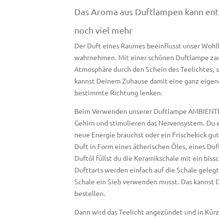
Das Aroma aus Duftlampen kann ents
noch viel mehr
Der Duft eines Raumes beeinflusst unser Wohl
wahrnehmen. Mit einer schönen Duftlampe zau
Atmosphäre durch den Schein des Teelichtes, 
kannst Deinem Zuhause damit eine ganz eigen
bestimmte Richtung lenken.
Beim Verwenden unserer Duftlampe AMBIENTE 
Gehirn und stimulieren das Nervensystem. Du 
neue Energie brauchst oder ein Frischekick gu
Duft in Form eines ätherischen Öles, eines Du
Duftöl füllst du die Keramikschale mit ein biss
Dufttarts werden einfach auf die Schale geleg
Schale ein Sieb verwenden musst. Das kannst D
bestellen.
Dann wird das Teelicht angezündet und in Kürz