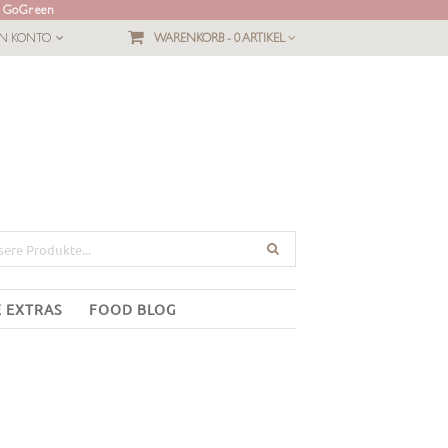
L GoGreen
IN KONTO
WARENKORB -
0 ARTIKEL
E EXTRAS
FOOD BLOG