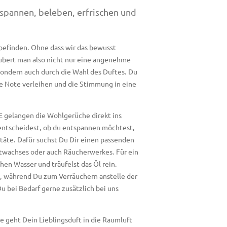
pannen, beleben, erfrischen und
befinden. Ohne dass wir das bewusst
bert man also nicht nur eine angenehme
sondern auch durch die Wahl des Duftes. Du
e Note verleihen und die Stimmung in eine
gelangen die Wohlgerüche direkt ins
entscheidest, ob du entspannen möchtest,
ttäte. Dafür suchst Du Dir einen passenden
ftwachses oder auch Räucherwerkes. Für ein
chen Wasser und träufelst das Öl rein.
t, während Du zum Verräuchern anstelle der
u bei Bedarf gerne zusätzlich bei uns
e geht Dein Lieblingsduft in die Raumluft