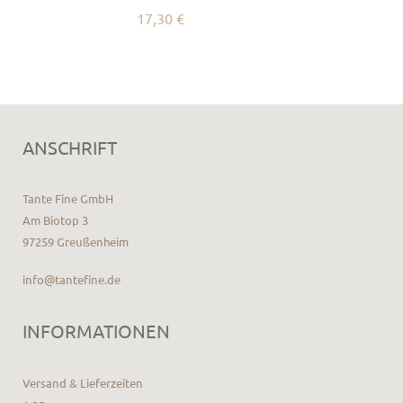
17,30 €
ANSCHRIFT
Tante Fine GmbH
Am Biotop 3
97259 Greußenheim
info@tantefine.de
INFORMATIONEN
Versand & Lieferzeiten