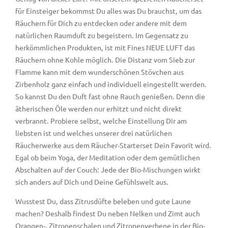
für Einsteiger bekommst Du alles was Du brauchst, um das
Räuchern für Dich zu entdecken oder andere mit dem
natürlichen Raumduft zu begeistern. Im Gegensatz zu
herkömmlichen Produkten, ist mit Fines NEUE LUFT das
Räuchern ohne Kohle möglich. Die Distanz vom Sieb zur
Flamme kann mit dem wunderschönen Stövchen aus
Zirbenholz ganz einfach und individuell eingestellt werden.
So kannst Du den Duft fast ohne Rauch genießen. Denn die
ätherischen Öle werden nur erhitzt und nicht direkt
verbrannt. Probiere selbst, welche Einstellung Dir am
liebsten ist und welches unserer drei natürlichen
Räucherwerke aus dem Räucher-Starterset Dein Favorit wird.
Egal ob beim Yoga, der Meditation oder dem gemütlichen
Abschalten auf der Couch: Jede der Bio-Mischungen wirkt
sich anders auf Dich und Deine Gefühlswelt aus.
Wusstest Du, dass Zitrusdüfte beleben und gute Laune
machen? Deshalb findest Du neben Nelken und Zimt auch
Orangen-, Zitronenschalen und Zitronenverbene in der Bio-