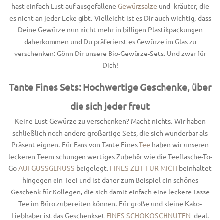
hast einfach Lust auf ausgefallene
Gewürzsalze
und -kräuter, die
es nicht an jeder Ecke gibt. Vielleicht ist es Dir auch wichtig, dass
Deine Gewürze nun nicht mehr in billigen Plastikpackungen
daherkommen und Du präferierst es Gewürze im Glas zu
verschenken: Gönn Dir unsere Bio-Gewürze-Sets. Und zwar für
Dich!
Tante Fines Sets: Hochwertige Geschenke, über
die sich jeder freut
Keine Lust Gewürze zu verschenken? Macht nichts. Wir haben
schließlich noch andere großartige Sets, die sich wunderbar als
Präsent eignen. Für Fans von Tante Fines
Tee
haben wir unseren
leckeren Teemischungen wertiges Zubehör wie
die Teeflasche-To-
Go
AUFGUSSGENUSS
beigelegt.
FINES ZEIT FÜR MICH
beinhaltet
hingegen ein Teei und ist daher zum Beispiel ein schönes
Geschenk für Kollegen, die sich damit einfach eine leckere Tasse
Tee im Büro zubereiten können. Für große und kleine Kako-
Liebhaber ist das Geschenkset
FINES SCHOKOSCHNUTEN
ideal.