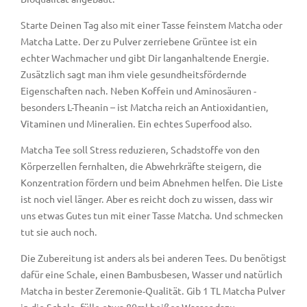
Starte Deinen Tag also mit einer Tasse feinstem Matcha oder
Matcha Latte. Der zu Pulver zerriebene Grüntee ist ein
echter Wachmacher und gibt Dir langanhaltende Energie.
Zusätzlich sagt man ihm viele gesundheitsfördernde
Eigenschaften nach. Neben Koffein und Aminosäuren -
besonders L-Theanin – ist Matcha reich an Antioxidantien,
Vitaminen und Mineralien. Ein echtes Superfood also.
Matcha Tee soll Stress reduzieren, Schadstoffe von den
Körperzellen fernhalten, die Abwehrkräfte steigern, die
Konzentration fördern und beim Abnehmen helfen. Die Liste
ist noch viel länger. Aber es reicht doch zu wissen, dass wir
uns etwas Gutes tun mit einer Tasse Matcha. Und schmecken
tut sie auch noch.
Die Zubereitung ist anders als bei anderen Tees. Du benötigst
dafür eine Schale, einen Bambusbesen, Wasser und natürlich
Matcha in bester Zeremonie-Qualität. Gib 1 TL Matcha Pulver
in die Schale, fülle etwa 80ml heißes Wasser dazu