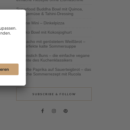
Superfood Buddha Bowl mit Quinoa,
Ofengemüse & Tahini-Dressing
Vegane Mini – Dinkelpizza
Schoko Bowl mit Kokosjoghurt
Gazpacho mit geröstetem Weißbrot –
die perfekte kalte Sommersuppe
Bienenstich Buns – die einfache vegane
Variante des Kuchenklassikers
Gegrillte Paprika auf Sauerteigbrot – das
einfache Sommerrezept mit Rucola
SUBSCRIBE & FOLLOW