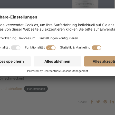
ng mit Erdbeerpüree zu:
 Mandelmilch und stelle den Brei über Nacht in den Kühlschrank.
 dazu. Am nächsten Morgen ist der Brei schon so gut wie fertig. Da
ben, peppen wir das Powerfrühstück immer mit etwas Obstpüree auf.
 noch etwas Pflanzendrink hinzugeben –
ommt der Kokosjoghurt auf den Chiabrei, gefolgt von Deinem
 Dir schmecken!
 und abheften
Herunterladen
Share