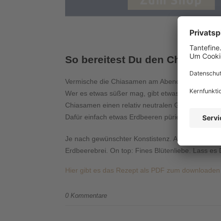
So bereitest Du den Chiapuddi
Vermische die Chiasamen am Abend vorher mit der
Wer es etwas süßer mag, gibt etwas VANILLA DATE
Chiasamen einen relativ neutralen Geschmack ha
Dafür einfach etwas Erdbeeren pürieren und ggf.
Je nach gewünschter Konstistenz. Anschließend k
Erdbeerebrei. On top: Fines Blütenliebe. Lass es
Hier gibt es das Rezept als PDF zum downloaden
0 Kommentare