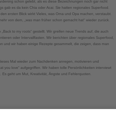
dening schon gelebt, als es diese Bezeichnungen noch gar nicht
ngs gab es da kein Chia oder Acai. Sie hatten regionales Superfood.
 den ersten Blick wirkt Vieles, was Oma und Opa machen, verstaubt.
ehr von dem, „was man früher schon gemacht hat“ wieder zurück.
Back to my roots“ gestellt. Wir greifen neue Trends auf, die auch
tieren oder Intervallfasten. Wir berichten über regionales Superfood,
ann und wir haben einige Rezepte gesammelt, die zeigen, dass man
 dieses Mal wieder zum Nachdenken anregen, motivieren und
 you love“ aufgegriffen. Wir haben tolle Persönlichkeiten interviewt
 Es geht um Mut, Kreativität, Ängste und Fehlerquoten.