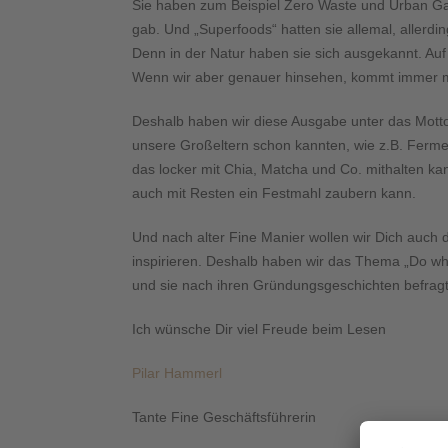
Sie haben zum Beispiel Zero Waste und Urban Gar
gab. Und „Superfoods“ hatten sie allemal, allerdi
Denn in der Natur haben sie sich ausgekannt. Auf
Wenn wir aber genauer hinsehen, kommt immer m
Deshalb haben wir diese Ausgabe unter das Motto „
unsere Großeltern schon kannten, wie z.B. Fermen
das locker mit Chia, Matcha und Co. mithalten k
auch mit Resten ein Festmahl zaubern kann.
Und nach alter Fine Manier wollen wir Dich auch
inspirieren. Deshalb haben wir das Thema „Do what
und sie nach ihren Gründungsgeschichten befragt.
Ich wünsche Dir viel Freude beim Lesen
Pilar Hammerl
Tante Fine Geschäftsführerin