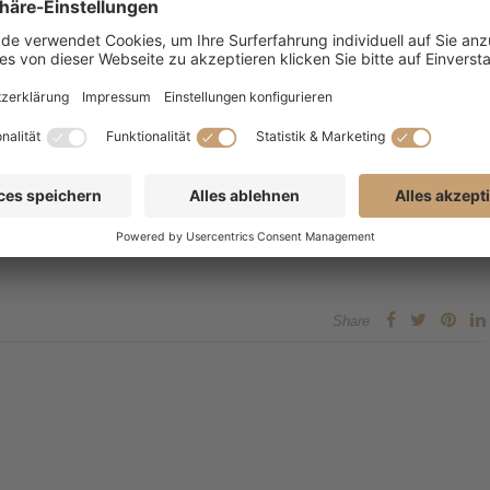
bonnieren?
en Versandkostenbetrag von 10€ für vier Ausgaben auch nach
n:
b.balling@tantefine.de
ner Auflage von 8.500 Exemplaren und liegt an über 200 Auslagestellen
ssen.
Share