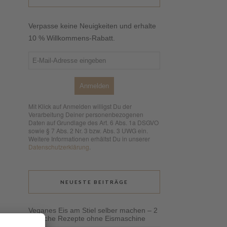
Verpasse keine Neuigkeiten und erhalte
10 % Willkommens-Rabatt.
Anmelden
Mit Klick auf Anmelden willigst Du der
Verarbeitung Deiner personenbezogenen
Daten auf Grundlage des Art. 6 Abs. 1a DSGVO
sowie § 7 Abs. 2 Nr. 3 bzw. Abs. 3 UWG ein.
Weitere Informationen erhältst Du in unserer
Datenschutzerklärung
.
NEUESTE BEITRÄGE
Veganes Eis am Stiel selber machen – 2
einfache Rezepte ohne Eismaschine