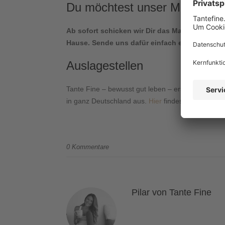
Du möchtest unser Magazin a
Ab sofort schicken wir Dir das Magazin für d
Hause. Sende uns dafür einfach eine E-Mail a
Auslagestellen
Tante Fine – bewusst gut leben – erscheint in ei
in ganz Deutschland aus.
Hier
findest Du die Adre
0 Kommentare
Pilar von Tante Fine