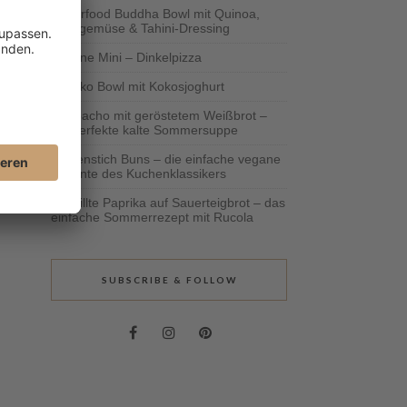
Superfood Buddha Bowl mit Quinoa,
Ofengemüse & Tahini-Dressing
Vegane Mini – Dinkelpizza
Schoko Bowl mit Kokosjoghurt
Gazpacho mit geröstetem Weißbrot –
die perfekte kalte Sommersuppe
Bienenstich Buns – die einfache vegane
Variante des Kuchenklassikers
Gegrillte Paprika auf Sauerteigbrot – das
einfache Sommerrezept mit Rucola
SUBSCRIBE & FOLLOW