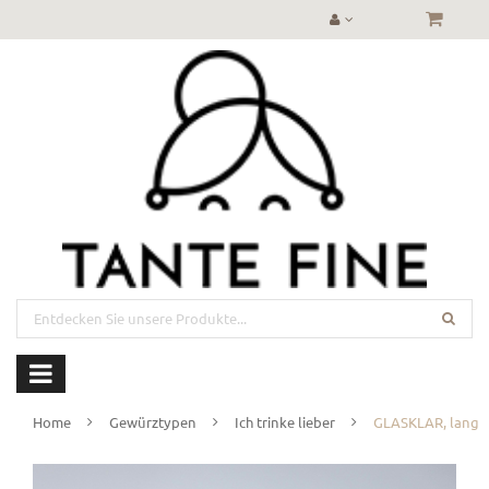
Home
Gewürztypen
Ich trinke lieber
GLASKLAR, lang