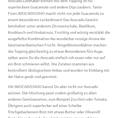
Avocado-Liebhaber können mit dem Topping im Nu
superleckere Guacamole und andere Dips zaubern. Tante
Fines AVOCADISSIMO macht nicht nur jede Guacamole zu
einem besonderen Leckerbissen! Das Avocado-Gewürz
beinhaltet unter anderem Zitronenschale, Basilikum,
Knoblauch und Muskatnuss. Fruchtig und würzig verstärkt die
ausgefeilte Kombination das wunderbar nussige Aroma der
lateinamerikanischen Frucht. Ringelblumenblätter machen
das Topping gleichzeitig zu etwas Besonderem fürs Auge,
selbst wenn Du die Avocado einfach roh essen oder nur auf
ein Brot schmieren willst. Die Zutaten stammen aus
kontrolliert ökologischem Anbau und wurden im Einklang mit
der Natur gesät und geerntet.
Mit AVOCADISSIMO kannst Du aber nicht nur Avocado
würzen. Die Mischung passt zudem großartig zu allen
anderen Gemüsesorten, zum Beispiel Zucchini oder Tomate.
Übrigens auch superlecker auf einer Scheibe
frischgebackenem Brot mit etwas Butter oder Olivenöl!
Tante Fines Avocado-Gewürz kommt in einem schönen