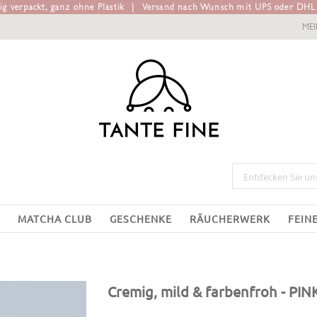
g verpackt, ganz ohne Plastik
|
Versand nach Wunsch mit UPS oder DH
ME
MATCHA CLUB
GESCHENKE
RÄUCHERWERK
FEIN
Cremig, mild & farbenfroh
- PIN