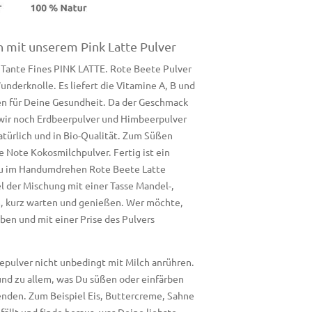
 mit unserem Pink Latte Pulver
n Tante Fines PINK LATTE. Rote Beete Pulver
underknolle. Es liefert die Vitamine A, B und
en für Deine Gesundheit. Da der Geschmack
 wir noch Erdbeerpulver und Himbeerpulver
türlich und in Bio-Qualität. Zum Süßen
e Note Kokosmilchpulver. Fertig ist ein
Du im Handumdrehen Rote Beete Latte
el der Mischung mit einer Tasse Mandel-,
n, kurz warten und genießen. Wer möchte,
en und mit einer Prise des Pulvers
epulver nicht unbedingt mit Milch anrühren.
 und zu allem, was Du süßen oder einfärben
enden. Zum Beispiel Eis, Buttercreme, Sahne
fällt und finde heraus, was Deine liebste