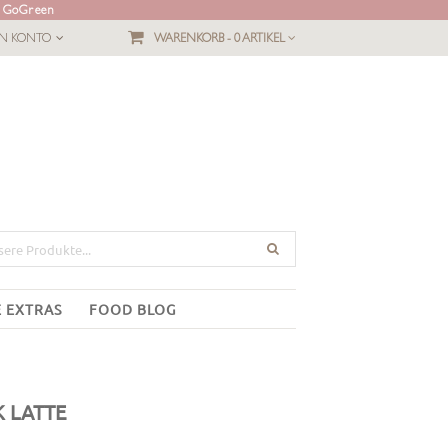
L GoGreen
IN KONTO
WARENKORB -
0 ARTIKEL
E EXTRAS
FOOD BLOG
K LATTE