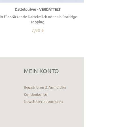
Dattelpulver - VERDATTELT
ix für stärkende Dattelmilch oder als Porridge-
Topping
7,90 €
MEIN KONTO
Registrieren & Anmelden
Kundenkonto
Newsletter abonnieren