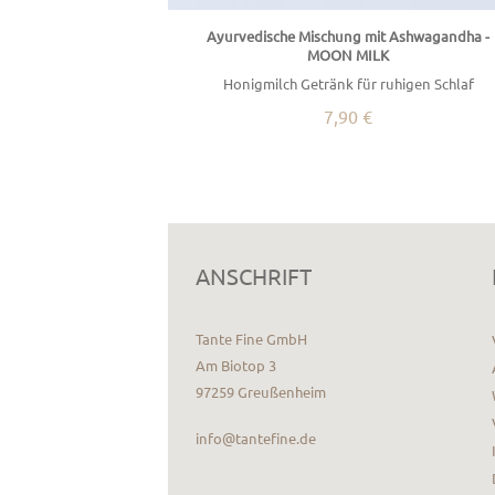
Ayurvedische Mischung mit Ashwagandha -
MOON MILK
Honigmilch Getränk für ruhigen Schlaf
7,90 €
ANSCHRIFT
Tante Fine GmbH
Am Biotop 3
97259 Greußenheim
info@tantefine.de