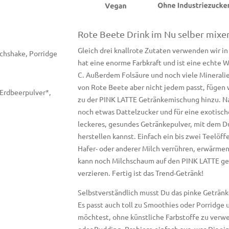
Rote Beete Drink im Nu selber mixen
Gleich drei knallrote Zutaten verwenden wir i
lchshake, Porridge
hat eine enorme Farbkraft und ist eine echte W
C. Außerdem Folsäure und noch viele Minerali
von Rote Beete aber nicht jedem passt, fügen
Erdbeerpulver*,
zu der PINK LATTE Getränkemischung hinzu. Na
noch etwas Dattelzucker und für eine exotisch
leckeres, gesundes Getränkepulver, mit dem 
herstellen kannst. Einfach ein bis zwei Teelöff
Hafer- oder anderer Milch verrühren, erwärme
kann noch Milchschaum auf den PINK LATTE geb
verzieren. Fertig ist das Trend-Getränk!
Selbstverständlich musst Du das pinke Getränk
Es passt auch toll zu Smoothies oder Porridge
möchtest, ohne künstliche Farbstoffe zu verw
oder Pudding. Probiere einfach aus, was Dir ein