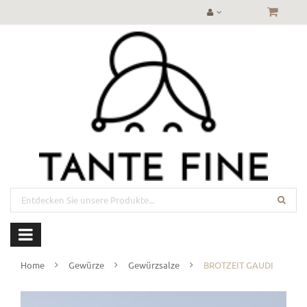
Home
Gewürze
Gewürzsalze
BROTZEIT GAUDI