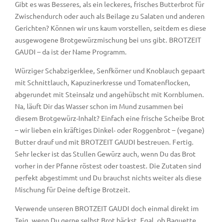
Gibt es was Besseres, als ein leckeres, frisches Butterbrot für
Zwischendurch oder auch als Beilage zu Salaten und anderen
Gerichten? Können wir uns kaum vorstellen, seitdem es diese
ausgewogene Brotgewürzmischung bei uns gibt. BROTZEIT
GAUDI – da ist der Name Programm.
Würziger Schabzigerklee, Senfkörner und Knoblauch gepaart
mit Schnittlauch, Kapuzinerkresse und Tomatenflocken,
abgerundet mit Steinsalz und angehübscht mit Kornblumen.
Na, läuft Dir das Wasser schon im Mund zusammen bei
diesem Brotgewürz-Inhalt? Einfach eine frische Scheibe Brot
– wir lieben ein kräftiges Dinkel- oder Roggenbrot – (vegane)
Butter drauf und mit BROTZEIT GAUDI bestreuen. Fertig.
Sehr lecker ist das Stullen Gewürz auch, wenn Du das Brot
vorher in der Pfanne röstest oder toastest. Die Zutaten sind
perfekt abgestimmt und Du brauchst nichts weiter als diese
Mischung für Deine deftige Brotzeit.
Verwende unseren BROTZEIT GAUDI doch einmal direkt im
Teig, wenn Du gerne selbst Brot bäckst. Egal, ob Baguette