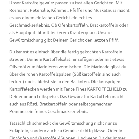
Unser Kartoffelgewürz passen zu fast allen Gerichten. Mit
Rosmarin, Petersilie, Kümmel, Pfeffer und Muskatnuss macht
es aus einem einfachen Gericht ein echtes
Geschmackserlebnis. Ob Ofenkartoffeln, Bratkartoffeln oder
als Hauptgericht mit leckerem Kräuterquark: Unsere
Gewürzmischung gibt Deinem Gericht den letzten Pfiff.
Du kannst es einfach über die fertig gekochten Kartoffeln
streuen, Deinem Kartoffelsalat hinzufügen oder mit etwas
Olivenöl zum Marinieren vermischen. Die Marinade gibst du
über die rohen Kartoffelspalten (Süßkartoffeln sind auch
lecker!) und schiebst sie in den Backofen. Die knusprigen
Kartoffelecken werden mit Tante Fines KARTOFFELHELD zu
Deiner neuen Leibspeise. Das Gewürz für Kartoffeln macht
auch aus Rösti, Bratkartoffeln oder selbstgemachten
Pommes ein feines Geschmackserlebnis.
Tatsächlich schmeckt die Gewürzmischung nicht nur zu
Erdäpfeln, sondern auch zu Gemüse richtig klasse. Oder in
Eintöpfen und (Kartoffel-)Suppen. Und wenn Dir das immer