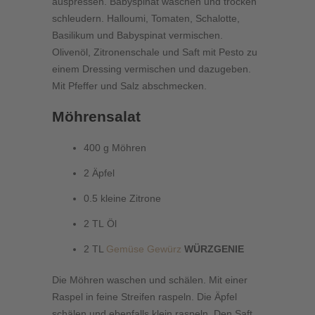
auspressen. Babyspinat waschen und trocken
schleudern. Halloumi, Tomaten, Schalotte,
Basilikum und Babyspinat vermischen.
Olivenöl, Zitronenschale und Saft mit Pesto zu
einem Dressing vermischen und dazugeben.
Mit Pfeffer und Salz abschmecken.
Möhrensalat
400 g Möhren
2 Äpfel
0.5 kleine Zitrone
2 TL Öl
2 TL
Gemüse Gewürz
WÜRZGENIE
Die Möhren waschen und schälen. Mit einer
Raspel in feine Streifen raspeln. Die Äpfel
schälen und ebenfalls klein raspeln. Den Saft