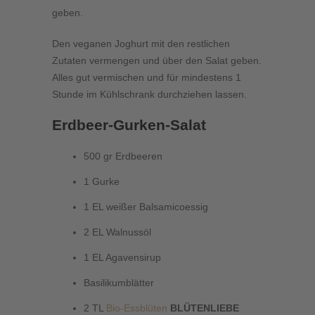
geben.
Den veganen Joghurt mit den restlichen
Zutaten vermengen und über den Salat geben.
Alles gut vermischen und für mindestens 1
Stunde im Kühlschrank durchziehen lassen.
Erdbeer-Gurken-Salat
500 gr Erdbeeren
1 Gurke
1 EL weißer Balsamicoessig
2 EL Walnussöl
1 EL Agavensirup
Basilikumblätter
2 TL
Bio-Essblüten
BLÜTENLIEBE