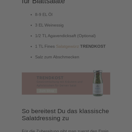
für Blattsalate
8-9 EL Öl
3 EL Weinessig
1/2 TL Agavendicksaft (Optional)
1 TL Fines
Salatgewürz
TRENDKOST
Salz zum Abschmecken
So bereitest Du das klassische
Salatdressing zu
Für die Zubereitung gibt man zuerst den Essig,