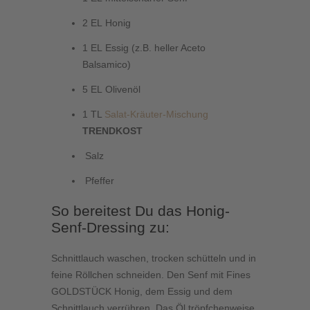
2 EL Honig
1 EL Essig (z.B. heller Aceto
Balsamico)
5 EL Olivenöl
1 TL
Salat-Kräuter-Mischung
TRENDKOST
Salz
Pfeffer
So bereitest Du das Honig-
Senf-Dressing zu:
Schnittlauch waschen, trocken schütteln und in
feine Röllchen schneiden. Den Senf mit Fines
GOLDSTÜCK Honig, dem Essig und dem
Schnittlauch verrühren. Das Öl tröpfchenweise