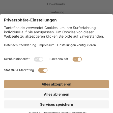
Downloads
Ernährung
Kolumne
Kräuterkunde
Magazin
Rezepte
Tante Fine
SUBSCRIBE & FOLLOW
(C) 2021 - Alle Rechte vorbehalten