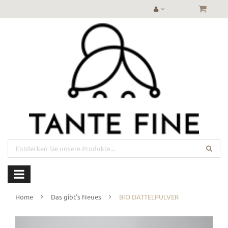
Home
Das gibt's Neues
BIO DATTELPULVER