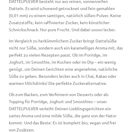
DATTELPULVER besteht nur aus reinen, sonnenreifen
Datteln. Es wird schonend getrocknet und fein gemahlen
(0,01 mm) zu einem samtigen, natürlich süßen Pulver. Keine
Zusatzstoffe, kein raffinierter Zucker, kein künstlicher
Schnickschnack. Nur pure Frucht. Und dabei soooo lecker.
Im Vergleich zu herkömmlichem Zucker bringt Dattelsüße
nicht nur Süße, sondern auch ein karamelliges Aroma mit, das
perfekt zu vielen Rezepten passt. Ob im Porridge, im
Joghurt, im Smoothie, im Kuchen oder im Dip – ein wenig
genügt, um Deinen Gerichten eine angenehme, natürliche
Süße zu geben. Besonders lecker auch in Chai, Kakao oder
warmen Milchdrinks! Die perfekte Zuckeralternative.
Ob zum Backen, zum Verfeinern von Desserts oder als
Topping für Porridge, Joghurt und Smoothies – unser
DATTELPULVER verleiht Deinen Lieblingsgerichten ein
zartes Aroma und eine milde Süße, die ganz von der Natur
kommt. Und das Beste: Es ist komplett bio, vegan und frei
von Zusätzen.