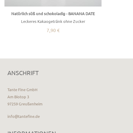
Natürlich süß und schokoladig - BANANA DATE
Leckeres Kakaogetränk ohne Zucker
7,90 €
ANSCHRIFT
Tante Fine GmbH
Am Biotop 3
97259 Greußenheim
info@tantefine.de