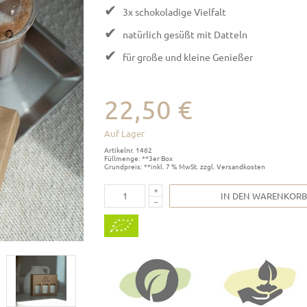
✔
3x schokoladige Vielfalt
✔
natürlich gesüßt mit Datteln
✔
für große und kleine Genießer
22,50 €
Auf Lager
Artikelnr. 1462
Füllmenge: **3er Box
Grundpreis: **inkl. 7 % MwSt. zzgl. Versandkosten
IN DEN WARENKORB