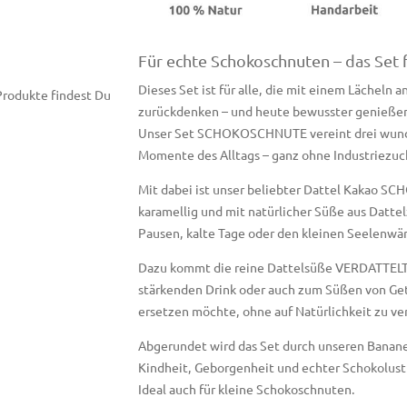
Für echte Schokoschnuten – das Set 
Dieses Set ist für alle, die mit einem Lächeln
 Produkte findest Du
zurückdenken – und heute bewusster genießen
Unser Set SCHOKOSCHNUTE vereint drei wunder
Momente des Alltags – ganz ohne Industriezucke
Mit dabei ist unser beliebter Dattel Kakao SCH
karamellig und mit natürlicher Süße aus Dattel
Pausen, kalte Tage oder den kleinen Seelenw
Dazu kommt die reine Dattelsüße VERDATTELT 
stärkenden Drink oder auch zum Süßen von Get
ersetzen möchte, ohne auf Natürlichkeit zu ve
Abgerundet wird das Set durch unseren Bana
Kindheit, Geborgenheit und echter Schokolust 
Ideal auch für kleine Schokoschnuten.