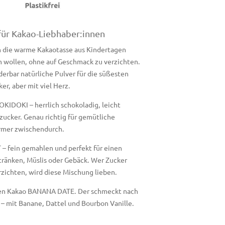
für Kakao-Liebhaber:innen
 an die warme Kakaotasse aus Kindertagen
 wollen, ohne auf Geschmack zu verzichten.
bar natürliche Pulver für die süßesten
r, aber mit viel Herz.
OKIDOKI – herrlich schokoladig, leicht
zucker. Genau richtig für gemütliche
ärmer zwischendurch.
– fein gemahlen und perfekt für einen
ränken, Müslis oder Gebäck. Wer Zucker
rzichten, wird diese Mischung lieben.
nen Kakao BANANA DATE. Der schmeckt nach
– mit Banane, Dattel und Bourbon Vanille.