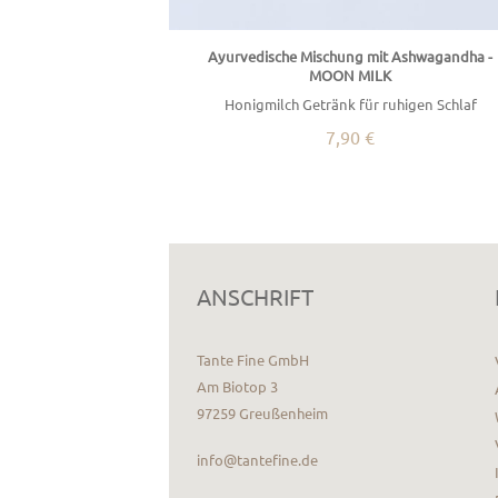
Ayurvedische Mischung mit Ashwagandha -
MOON MILK
Honigmilch Getränk für ruhigen Schlaf
7,90 €
ANSCHRIFT
Tante Fine GmbH
Am Biotop 3
97259 Greußenheim
info@tantefine.de