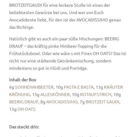
BROTZEITGAUDI für eine leckere Stulle ist eines der
beliebtesten Gewürze bei uns. Und wer von Euch
Avocadobrote liebt, für den ist der AVOCADISSIMO genau
das Richtige.
Natürlich gibt es auch ein paar süße Mischungen: BEERIG
DRAUF – das kräftig pinke Himbeer-Topping für die
Frühstücksbowl. Oder wie wäre s mit Fines OH OATS? Das ist
nicht nur eine stärkende Getränkemischung, sondern
mindestens so gut in Müsli und Porridge.
Inhalt der Box
6g
SONNENANBEETER
, 10g
PASTA E BASTA
, 13g
KRÄUTER
KRÖNUNG
, 15g
ALLESKÖNNER
, 10g
ROTAUFSTRICH
, 10g
BEERIG DRAUF
, 8g
AVOCADISSIMO
, 7g
BROTZEIT GAUDI
,
15g
OH OATS
Das steckt drin: