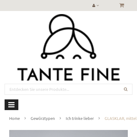
Home
Gewürztypen
Ich trinke lieber
GLASKLAR, mittel