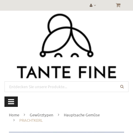
Home
Gewürztypen
Hauptsache Gemüse
PRACHTKERL