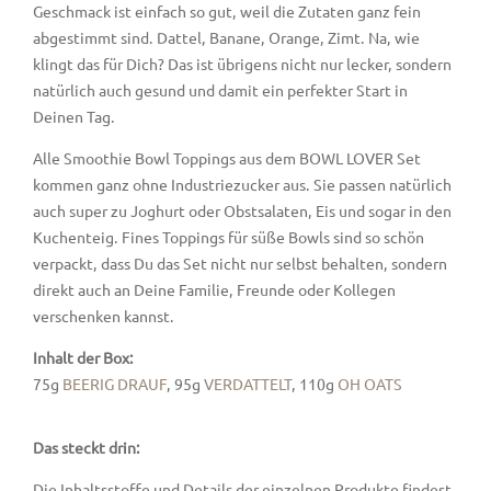
Geschmack ist einfach so gut, weil die Zutaten ganz fein
abgestimmt sind. Dattel, Banane, Orange, Zimt. Na, wie
klingt das für Dich? Das ist übrigens nicht nur lecker, sondern
natürlich auch gesund und damit ein perfekter Start in
Deinen Tag.
Alle Smoothie Bowl Toppings aus dem BOWL LOVER Set
kommen ganz ohne Industriezucker aus. Sie passen natürlich
auch super zu Joghurt oder Obstsalaten, Eis und sogar in den
Kuchenteig. Fines Toppings für süße Bowls sind so schön
verpackt, dass Du das Set nicht nur selbst behalten, sondern
direkt auch an Deine Familie, Freunde oder Kollegen
verschenken kannst.
Inhalt der Box:
75g
BEERIG DRAUF
, 95g
VERDATTELT
, 110g
OH OATS
Das steckt drin:
Die Inhaltsstoffe und Details der einzelnen Produkte findest