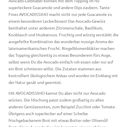
Avocado-Liebhaber können mit dem Topping im Nu
superleckere Guacamole und andere Dips zaubern. Tante
Fines AVOCADISSIMO macht nicht nur jede Guacamole zu
einem besonderen Leckerbissen! Das Avocado-Gewürz
beinhaltet unter anderem Zitronenschale, Basilikum,
Knoblauch und Muskatnuss. Fruchtig und würzig verstärkt die
ausgefeilte Kombination das wunderbar nussige Aroma der
lateinamerikanischen Frucht. Ringelblumenblätter machen
das Topping gleichzeitig zu etwas Besonderem fürs Auge,
selbst wenn Du die Avocado einfach roh essen oder nur auf
ein Brot schmieren willst. Die Zutaten stammen aus
kontrolliert ökologischem Anbau und wurden im Einklang mit
der Natur gesät und geerntet.
Mit AVOCADISSIMO kannst Du aber nicht nur Avocado
würzen. Die Mischung passt zudem großartig zu allen
anderen Gemüsesorten, zum Beispiel Zucchini oder Tomate.
Übrigens auch superlecker auf einer Scheibe
frischgebackenem Brot mit etwas Butter oder Olivenöl!
Tante Fines Avocado-Gewürz kommt in einem schönen