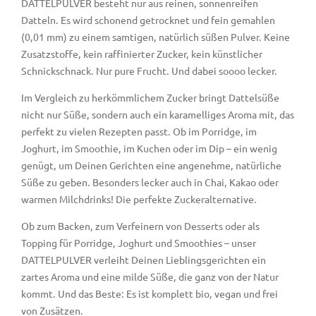
DATTELPULVER besteht nur aus reinen, sonnenreifen
Datteln. Es wird schonend getrocknet und fein gemahlen
(0,01 mm) zu einem samtigen, natürlich süßen Pulver. Keine
Zusatzstoffe, kein raffinierter Zucker, kein künstlicher
Schnickschnack. Nur pure Frucht. Und dabei soooo lecker.
Im Vergleich zu herkömmlichem Zucker bringt Dattelsüße
nicht nur Süße, sondern auch ein karamelliges Aroma mit, das
perfekt zu vielen Rezepten passt. Ob im Porridge, im
Joghurt, im Smoothie, im Kuchen oder im Dip – ein wenig
genügt, um Deinen Gerichten eine angenehme, natürliche
Süße zu geben. Besonders lecker auch in Chai, Kakao oder
warmen Milchdrinks! Die perfekte Zuckeralternative.
Ob zum Backen, zum Verfeinern von Desserts oder als
Topping für Porridge, Joghurt und Smoothies – unser
DATTELPULVER verleiht Deinen Lieblingsgerichten ein
zartes Aroma und eine milde Süße, die ganz von der Natur
kommt. Und das Beste: Es ist komplett bio, vegan und frei
von Zusätzen.