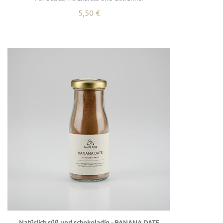
5,50 €
Natürlich süß und schokoladig - BANANA DATE