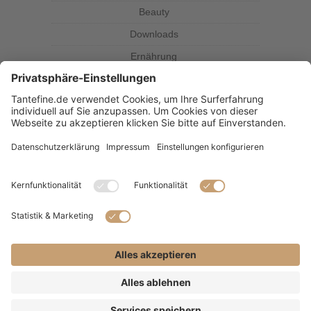
Beauty
Downloads
Ernährung
Kolumne
Kräuterkunde
Magazin
Rezepte
Tante Fine
SUBSCRIBE & FOLLOW