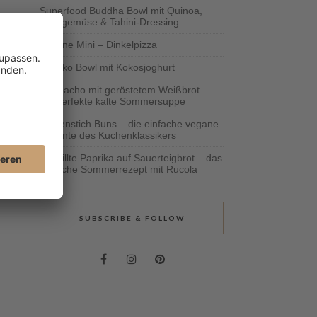
Superfood Buddha Bowl mit Quinoa,
Ofengemüse & Tahini-Dressing
Vegane Mini – Dinkelpizza
Schoko Bowl mit Kokosjoghurt
Gazpacho mit geröstetem Weißbrot –
die perfekte kalte Sommersuppe
Bienenstich Buns – die einfache vegane
Variante des Kuchenklassikers
Gegrillte Paprika auf Sauerteigbrot – das
einfache Sommerrezept mit Rucola
SUBSCRIBE & FOLLOW