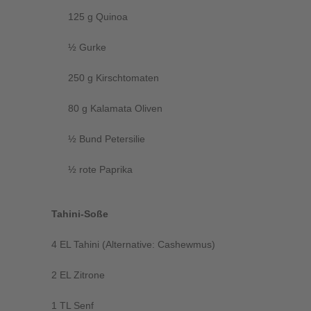
125 g Quinoa
½ Gurke
250 g Kirschtomaten
80 g Kalamata Oliven
½ Bund Petersilie
½ rote Paprika
Tahini-Soße
4 EL Tahini (Alternative: Cashewmus)
2 EL Zitrone
1 TL Senf