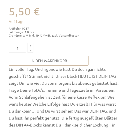
5,50 €
Auf Lager
Artikelnr. 0937
Füllmenge: 1 Block
Grundpreis: ** inkl. 19 % MwSt. zzgl. Versandkosten
IN DEN WARENKORB
Ein voller Tag. Und irgendwie hast Du doch gar nichts
geschafft? Stimmt nicht. Unser Block HEUTE IST DEIN TAG
zeigt Dir, wie viel Du von morgens bis abends geleistet hast.
Trage Deine ToDo’s, Termine und Tagesziele im Voraus ein.
Vorm Schlafengehen ist Zeit für eine kurze Reflexion: Wie
war’s heute? Welche Erfolge hast Du erzielt? Für was warst
Du dankbar? … Und Du wirst sehen: Das war DEIN TAG, und
Du hast ihn perfekt genutzt. Die fertig ausgefüllten Blätter
des DIN A4-Blocks kannst Du – dank seitlicher Lochung – in