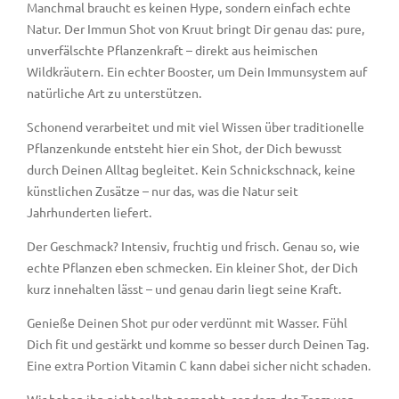
Manchmal braucht es keinen Hype, sondern einfach echte
Natur. Der Immun Shot von Kruut bringt Dir genau das: pure,
unverfälschte Pflanzenkraft – direkt aus heimischen
Wildkräutern. Ein echter Booster, um Dein Immunsystem auf
natürliche Art zu unterstützen.
Schonend verarbeitet und mit viel Wissen über traditionelle
Pflanzenkunde entsteht hier ein Shot, der Dich bewusst
durch Deinen Alltag begleitet. Kein Schnickschnack, keine
künstlichen Zusätze – nur das, was die Natur seit
Jahrhunderten liefert.
Der Geschmack? Intensiv, fruchtig und frisch. Genau so, wie
echte Pflanzen eben schmecken. Ein kleiner Shot, der Dich
kurz innehalten lässt – und genau darin liegt seine Kraft.
Genieße Deinen Shot pur oder verdünnt mit Wasser. Fühl
Dich fit und gestärkt und komme so besser durch Deinen Tag.
Eine extra Portion Vitamin C kann dabei sicher nicht schaden.
Wir haben ihn nicht selbst gemacht, sondern das Team von