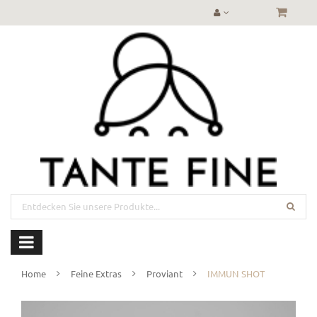
Home
Feine Extras
Proviant
IMMUN SHOT