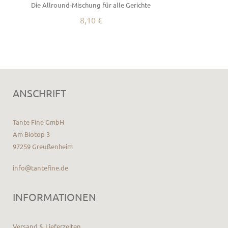
Die Allround-Mischung für alle Gerichte
8,10 €
ANSCHRIFT
Tante Fine GmbH
Am Biotop 3
97259 Greußenheim
info@tantefine.de
INFORMATIONEN
Versand & Lieferzeiten