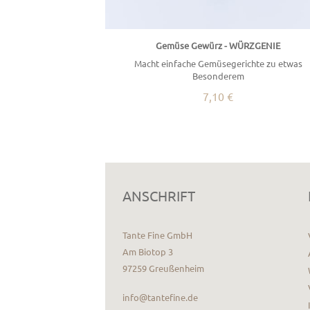
Gemüse Gewürz - WÜRZGENIE
Macht einfache Gemüsegerichte zu etwas
Besonderem
7,10 €
ANSCHRIFT
Tante Fine GmbH
Am Biotop 3
97259 Greußenheim
info@tantefine.de