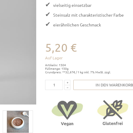
✔
vielseitig einsetzbar
✔
Steinsalz mit charakteristischer Farbe
✔
eierähnlichen Geschmack
5,20 €
Auf Lager
Artikelnr. 1504
Füllmenge: 150g
Grundpreis: **32,67€ / 1 kg inkl. 7% MwSt. zzgl.
IN DEN WARENKORB