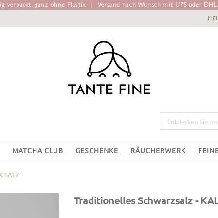
g verpackt, ganz ohne Plastik
|
Versand nach Wunsch mit UPS oder DH
ME
MATCHA CLUB
GESCHENKE
RÄUCHERWERK
FEIN
K SALZ
Traditionelles Schwarzsalz
- KA