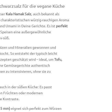
chwarzsalz für die vegane Küche
nser
Kala Namak Salz
, auch bekannt als
m charakteristischen würzig-rauchigen Aroma
 und Umami in Deine Gerichte. Es ist
perfekt
n Speisen eine außergewöhnliche
v-süß.
 Salzen und Mineralien gewonnen und
kocht. So entsteht der typisch leicht
ezepten geschätzt wird – ideal, um
Tofu,
che Gemüsegerichte authentisch
n zu intensivieren, ohne sie zu
auch in der süßen Küche: Es passt
hen Früchten oder modernen
e Kontraste.
0,5 mm)
eignet sich perfekt zum Würzen