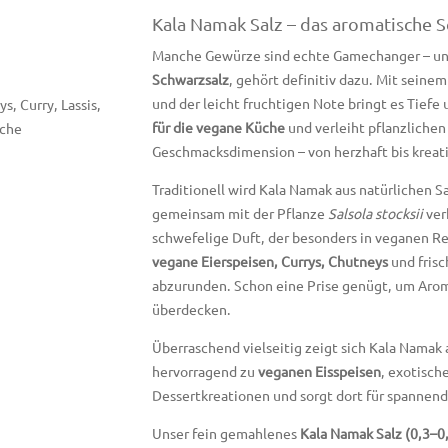
Kala Namak Salz – das aromatische S
Manche Gewürze sind echte Gamechanger – u
Schwarzsalz
, gehört definitiv dazu. Mit seine
und der leicht fruchtigen Note bringt es Tiefe
, Curry, Lassis,
für die vegane Küche
und verleiht pflanzliche
üche
Geschmacksdimension – von herzhaft bis kreati
Traditionell wird Kala Namak aus natürlichen
gemeinsam mit der Pflanze
Salsola stocksii
ver
schwefelige Duft, der besonders in veganen R
vegane Eierspeisen, Currys, Chutneys
und fris
abzurunden. Schon eine Prise genügt, um Arome
überdecken.
Überraschend vielseitig zeigt sich Kala Namak 
hervorragend zu
veganen Eisspeisen
, exotisc
Dessertkreationen und sorgt dort für spannend
Unser fein gemahlenes
Kala Namak Salz (0,3–