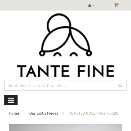
Home
Das gibt's Neues
ROASTED ROSEMARY HERBS