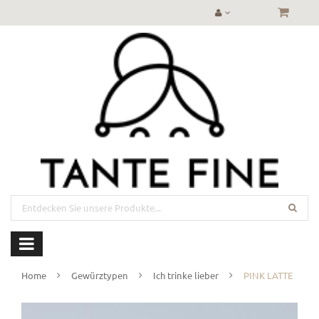
Home
Gewürztypen
Ich trinke lieber
PINK LATTE