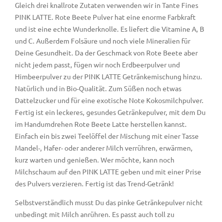
Gleich drei knallrote Zutaten verwenden wir in Tante Fines
PINK LATTE. Rote Beete Pulver hat eine enorme Farbkraft
und ist eine echte Wunderknolle. Es liefert die Vitamine A, B
und C. Außerdem Folsäure und noch viele Mineralien für
Deine Gesundheit. Da der Geschmack von Rote Beete aber
nicht jedem passt, fügen wir noch Erdbeerpulver und
Himbeerpulver zu der PINK LATTE Getränkemischung hinzu.
Natürlich und in Bio-Qualität. Zum Süßen noch etwas
Dattelzucker und für eine exotische Note Kokosmilchpulver.
Fertig ist ein leckeres, gesundes Getränkepulver, mit dem Du
im Handumdrehen Rote Beete Latte herstellen kannst.
Einfach ein bis zwei Teelöffel der Mischung mit einer Tasse
Mandel-, Hafer- oder anderer Milch verrühren, erwärmen,
kurz warten und genießen. Wer möchte, kann noch
Milchschaum auf den PINK LATTE geben und mit einer Prise
des Pulvers verzieren. Fertig ist das Trend-Getränk!
Selbstverständlich musst Du das pinke Getränkepulver nicht
unbedingt mit Milch anrühren. Es passt auch toll zu