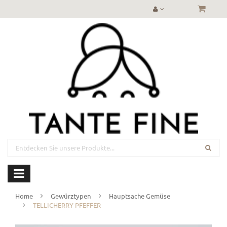
Home
Gewürztypen
Hauptsache Gemüse
TELLICHERRY PFEFFER