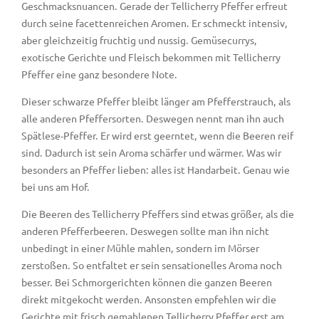
Geschmacksnuancen. Gerade der Tellicherry Pfeffer erfreut
durch seine facettenreichen Aromen. Er schmeckt intensiv,
aber gleichzeitig fruchtig und nussig. Gemüsecurrys,
exotische Gerichte und Fleisch bekommen mit Tellicherry
Pfeffer eine ganz besondere Note.
Dieser schwarze Pfeffer bleibt länger am Pfefferstrauch, als
alle anderen Pfeffersorten. Deswegen nennt man ihn auch
Spätlese-Pfeffer. Er wird erst geerntet, wenn die Beeren reif
sind. Dadurch ist sein Aroma schärfer und wärmer. Was wir
besonders an Pfeffer lieben: alles ist Handarbeit. Genau wie
bei uns am Hof.
Die Beeren des Tellicherry Pfeffers sind etwas größer, als die
anderen Pfefferbeeren. Deswegen sollte man ihn nicht
unbedingt in einer Mühle mahlen, sondern im Mörser
zerstoßen. So entfaltet er sein sensationelles Aroma noch
besser. Bei Schmorgerichten können die ganzen Beeren
direkt mitgekocht werden. Ansonsten empfehlen wir die
Gerichte mit frisch gemahlenen Tellicherry Pfeffer erst am