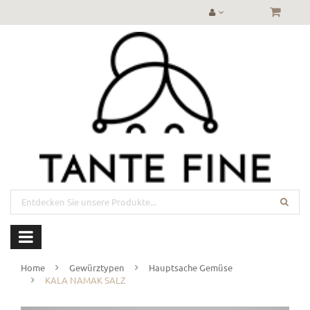
Home
Gewürztypen
Hauptsache Gemüse
KALA NAMAK SALZ