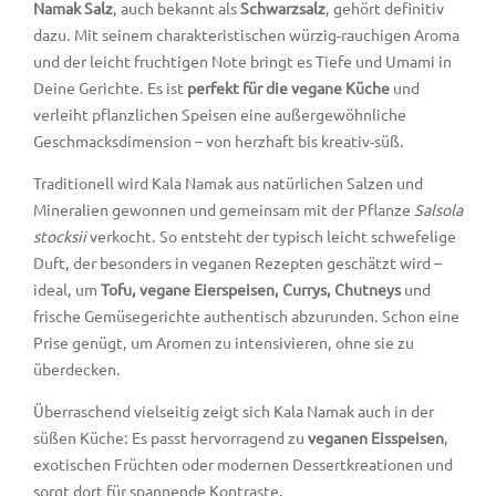
Namak Salz
, auch bekannt als
Schwarzsalz
, gehört definitiv
dazu. Mit seinem charakteristischen würzig-rauchigen Aroma
und der leicht fruchtigen Note bringt es Tiefe und Umami in
Deine Gerichte. Es ist
perfekt für die vegane Küche
und
verleiht pflanzlichen Speisen eine außergewöhnliche
Geschmacksdimension – von herzhaft bis kreativ-süß.
Traditionell wird Kala Namak aus natürlichen Salzen und
Mineralien gewonnen und gemeinsam mit der Pflanze
Salsola
stocksii
verkocht. So entsteht der typisch leicht schwefelige
Duft, der besonders in veganen Rezepten geschätzt wird –
ideal, um
Tofu, vegane Eierspeisen, Currys, Chutneys
und
frische Gemüsegerichte authentisch abzurunden. Schon eine
Prise genügt, um Aromen zu intensivieren, ohne sie zu
überdecken.
Überraschend vielseitig zeigt sich Kala Namak auch in der
süßen Küche: Es passt hervorragend zu
veganen Eisspeisen
,
exotischen Früchten oder modernen Dessertkreationen und
sorgt dort für spannende Kontraste.