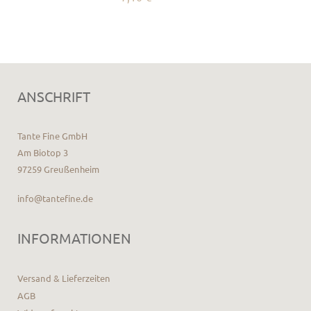
ANSCHRIFT
Tante Fine GmbH
Am Biotop 3
97259 Greußenheim
info@tantefine.de
INFORMATIONEN
Versand & Lieferzeiten
AGB