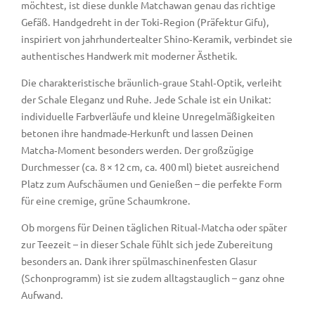
möchtest, ist diese dunkle Matchawan genau das richtige
Gefäß. Handgedreht in der Toki‑Region (Präfektur Gifu),
inspiriert von jahrhundertealter Shino‑Keramik, verbindet sie
authentisches Handwerk mit moderner Ästhetik.
Die charakteristische bräunlich‑graue Stahl‑Optik, verleiht
der Schale Eleganz und Ruhe. Jede Schale ist ein Unikat:
individuelle Farbverläufe und kleine Unregelmäßigkeiten
betonen ihre handmade-Herkunft und lassen Deinen
Matcha‑Moment besonders werden. Der großzügige
Durchmesser (ca. 8 × 12 cm, ca. 400 ml) bietet ausreichend
Platz zum Aufschäumen und Genießen – die perfekte Form
für eine cremige, grüne Schaumkrone.
Ob morgens für Deinen täglichen Ritual‑Matcha oder später
zur Tee­zeit – in dieser Schale fühlt sich jede Zubereitung
besonders an. Dank ihrer spülmaschinenfesten Glasur
(Schonprogramm) ist sie zudem alltagstauglich – ganz ohne
Aufwand.