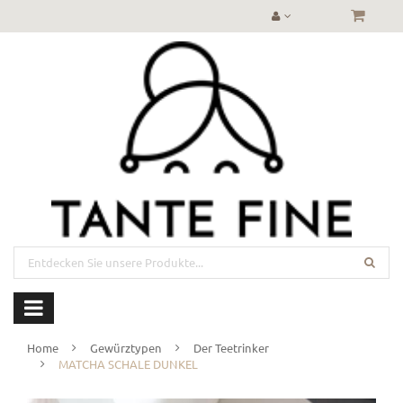
Home
Gewürztypen
Der Teetrinker
MATCHA SCHALE DUNKEL