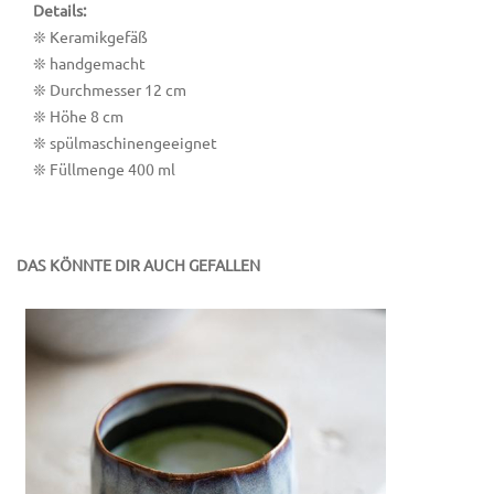
Details:
❊ Keramikgefäß
❊ handgemacht
❊ Durchmesser 12 cm
❊ Höhe 8 cm
❊ spülmaschinengeeignet
❊ Füllmenge 400 ml
DAS KÖNNTE DIR AUCH GEFALLEN