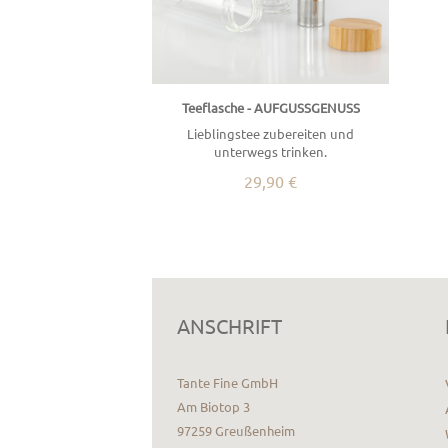
Teeflasche - AUFGUSSGENUSS
Lieblingstee zubereiten und
unterwegs trinken.
29,90 €
ANSCHRIFT
Tante Fine GmbH
Am Biotop 3
97259 Greußenheim