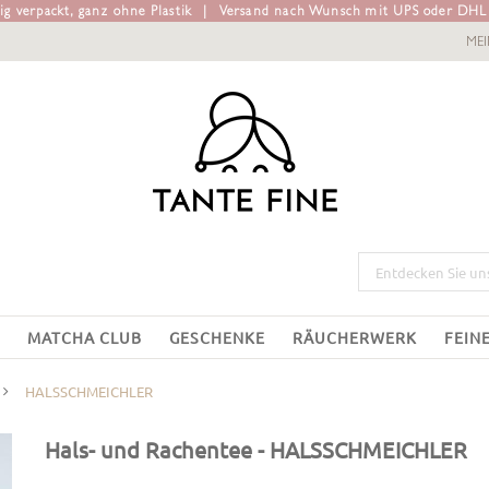
g verpackt, ganz ohne Plastik
|
Versand nach Wunsch mit UPS oder DH
ME
MATCHA CLUB
GESCHENKE
RÄUCHERWERK
FEIN
HALSSCHMEICHLER
Hals- und Rachentee
- HALSSCHMEICHLER