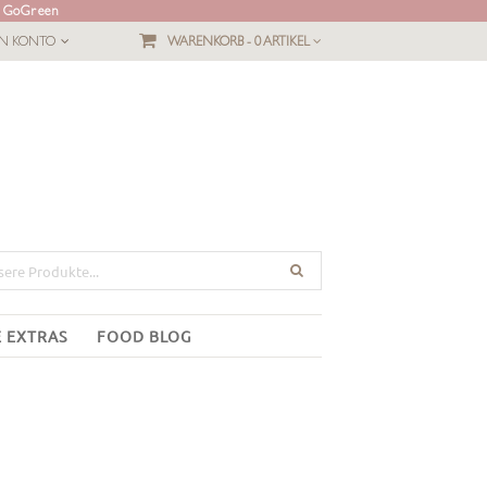
L GoGreen
IN KONTO
WARENKORB -
0 ARTIKEL
E EXTRAS
FOOD BLOG