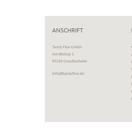
ANSCHRIFT
Tante Fine GmbH
Am Biotop 3
97259 Greußenheim
info@tantefine.de