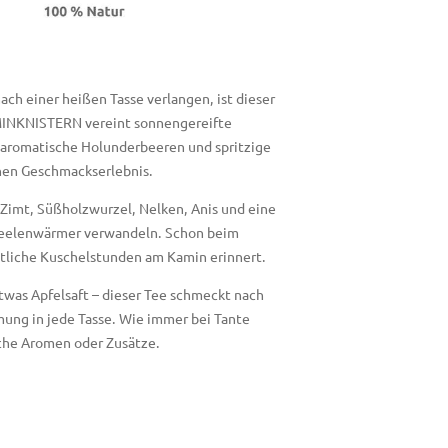
ch einer heißen Tasse verlangen, ist dieser
MINKNISTERN vereint sonnengereifte
 aromatische Holunderbeeren und spritzige
hen Geschmackserlebnis.
mt, Süßholzwurzel, Nelken, Anis und eine
n Seelenwärmer verwandeln. Schon beim
ütliche Kuschelstunden am Kamin erinnert.
twas Apfelsaft – dieser Tee schmeckt nach
mung in jede Tasse. Wie immer bei Tante
liche Aromen oder Zusätze.