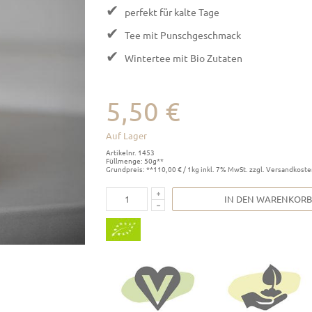
✔
perfekt für kalte Tage
✔
Tee mit Punschgeschmack
✔
Wintertee mit Bio Zutaten
5,50 €
Auf Lager
Artikelnr. 1453
Füllmenge: 50g**
Grundpreis: **110,00 € / 1kg inkl. 7% MwSt. zzgl. Versandkost
IN DEN WARENKORB