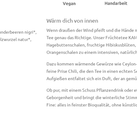
Wärm dich von innen
Wenn draußen der Wind pfeift und die Hände na
underbeeren nigri*,
Tee genau das Richtige. Unser Früchtetee KA
lzwurzel natur*,
Hagebuttenschalen, fruchtige Hibiskusblüten,
Orangenschalen zu einem intensiven, natürlic
Dazu kommen wärmende Gewürze wie Ceylon-Zi
feine Prise Chili, die den Tee in einen echte
Aufgießen entfaltet sich ein Duft, der an gem
Ob pur, mit einem Schuss Pflanzendrink oder e
Geborgenheit und bringt die winterliche Stim
Fine: alles in feinster Bioqualität, ohne künst