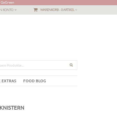
L GoGreen
IN KONTO
WARENKORB -
0 ARTIKEL
E EXTRAS
FOOD BLOG
KNISTERN