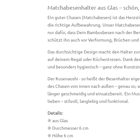
Matchabesenhalter aus Glas – schön, 
Ein guter Chasen (Matchabesen) ist das Herzst
die richtige Aufbewahrung. Unser Matchabesenh
nur dafür, dass Dein Bambusbesen nach der Be
schützt ihn auch vor Verformung, Brüchen un
Das durchsichtige Design macht den Halter zu
auf deinem Regal oder Küchentresen. Dank der g
und besonders hygienisch – ganz ohne Kunstst
Der Kusenaoshi - so heißt der Besenhalter eige
des Chasen von innen nach außen – genau so, w
länger geschmeidig und einsatzbereit. Ein Must
lieben – stilvoll, langlebig und funktional.
Details:
❊ aus Glas
❊ Durchmesser 6 cm
❊ Höhe 6 cm