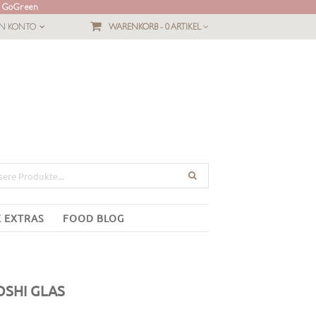
L GoGreen
IN KONTO
WARENKORB -
0 ARTIKEL
E EXTRAS
FOOD BLOG
OSHI GLAS