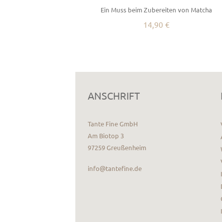
Ein Muss beim Zubereiten von Matcha
14,90 €
ANSCHRIFT
Tante Fine GmbH
Am Biotop 3
97259 Greußenheim
info@tantefine.de