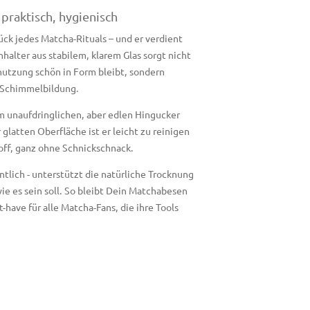
praktisch, hygienisch
ück jedes Matcha-Rituals – und er verdient
alter aus stabilem, klarem Glas sorgt nicht
nutzung schön in Form bleibt, sondern
d Schimmelbildung.
m unaufdringlichen, aber edlen Hingucker
latten Oberfläche ist er leicht zu reinigen
off, ganz ohne Schnickschnack.
ntlich - unterstützt die natürliche Trocknung
ie es sein soll. So bleibt Dein Matchabesen
-have für alle Matcha-Fans, die ihre Tools