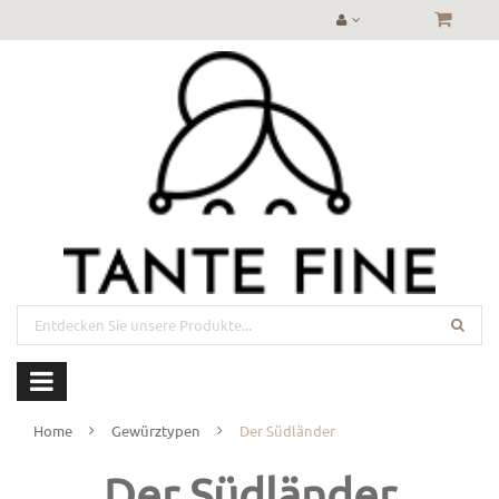
Home
Gewürztypen
Der Südländer
Der Südländer