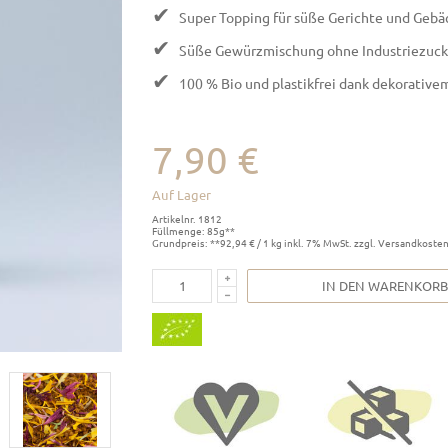
✔
Super Topping für süße Gerichte und Gebä
✔
Süße Gewürzmischung ohne Industriezucke
✔
100 % Bio und plastikfrei dank dekorative
7,90 €
Auf Lager
Artikelnr. 1812
Füllmenge: 85g**
Grundpreis: **92,94 € / 1 kg inkl. 7% MwSt. zzgl. Versandkoste
IN DEN WARENKORB