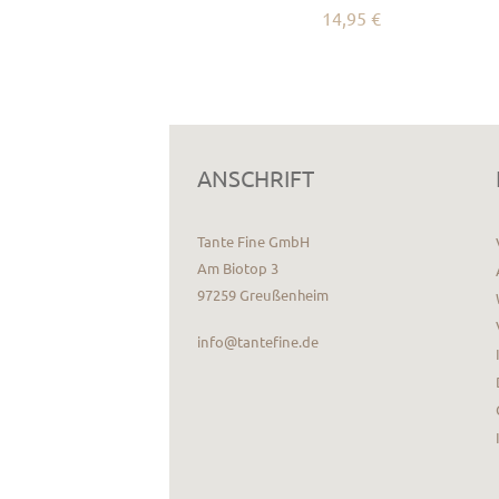
14,95 €
ANSCHRIFT
Tante Fine GmbH
Am Biotop 3
97259 Greußenheim
info@tantefine.de