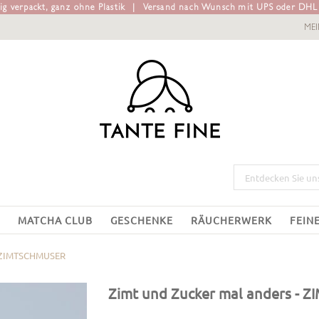
g verpackt, ganz ohne Plastik
|
Versand nach Wunsch mit UPS oder DH
ME
MATCHA CLUB
GESCHENKE
RÄUCHERWERK
FEIN
ZIMTSCHMUSER
Zimt und Zucker mal anders
- Z