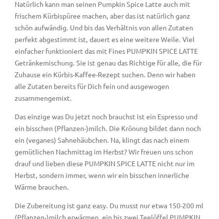
Natürlich kann man seinen Pumpkin Spice Latte auch mit
frischem Kürbispüree machen, aber das ist natürlich ganz
schön aufwändig. Und bis das Verhältnis von allen Zutaten
perfekt abgestimmt ist, dauert es eine weitere Weile. Viel
einfacher funktioniert das mit Fines PUMPKIN SPICE LATTE
Getränkemischung. Sie ist genau das Richtige für alle, die für
Zuhause ein Kürbis-Kaffee-Rezept suchen. Denn wir haben
alle Zutaten bereits für Dich fein und ausgewogen
zusammengemixt.
Das einzige was Du jetzt noch brauchst ist ein Espresso und
ein bisschen (Pflanzen-)milch. Die Krönung bildet dann noch
ein (veganes) Sahnehäubchen. Na, klingt das nach einem
gemütlichen Nachmittag im Herbst? Wir freuen uns schon
drauf und lieben diese PUMPKIN SPICE LATTE nicht nur im
Herbst, sondern immer, wenn wir ein bisschen innerliche
Wärme brauchen.
Die Zubereitung ist ganz easy. Du musst nur etwa 150-200 ml
(Pflanzen-)milch erwärmen, ein bis zwei Teelöffel PUMPKIN