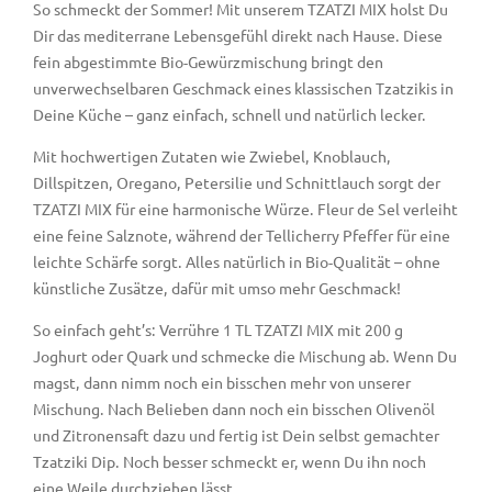
So schmeckt der Sommer! Mit unserem TZATZI MIX holst Du
Dir das mediterrane Lebensgefühl direkt nach Hause. Diese
fein abgestimmte Bio-Gewürzmischung bringt den
unverwechselbaren Geschmack eines klassischen Tzatzikis in
Deine Küche – ganz einfach, schnell und natürlich lecker.
Mit hochwertigen Zutaten wie Zwiebel, Knoblauch,
Dillspitzen, Oregano, Petersilie und Schnittlauch sorgt der
TZATZI MIX für eine harmonische Würze. Fleur de Sel verleiht
eine feine Salznote, während der Tellicherry Pfeffer für eine
leichte Schärfe sorgt. Alles natürlich in Bio-Qualität – ohne
künstliche Zusätze, dafür mit umso mehr Geschmack!
So einfach geht’s: Verrühre 1 TL TZATZI MIX mit 200 g
Joghurt oder Quark und schmecke die Mischung ab. Wenn Du
magst, dann nimm noch ein bisschen mehr von unserer
Mischung. Nach Belieben dann noch ein bisschen Olivenöl
und Zitronensaft dazu und fertig ist Dein selbst gemachter
Tzatziki Dip. Noch besser schmeckt er, wenn Du ihn noch
eine Weile durchziehen lässt.