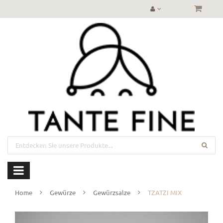
Home
Gewürze
Gewürzsalze
TZATZI MIX