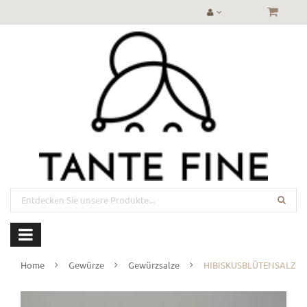
Home
Gewürze
Gewürzsalze
HIBISKUSBLÜTENSALZ