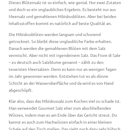
Dieses Blütensalz ist so einfach, wie genial. Nur zwei Zutaten
und doch so ein unglaubliches Ergebnis. Es besteht nur aus
Meersalz und gemahlenen Hibiskusblüten. Aber bei beiden
Inhaltsstoffen kommt es natürlich auf beste Qualität an.
Die Hibiskusblüten werden langsam und schonend
getrocknet. So bleibt diese unglaubliche Farbe erhalten.
Danach werden die gemahlenen Blüten mit dem Salz
vermischt. Aber nicht mit irgendeinem Salz. Das Fiore di Sale
– zu deutsch auch Salzblume genannt – zählt zu den
teuersten Meersalzen. Denn es kann nur an wenigen Tagen
im Jahr gewonnen werden. Entstehen tut es als dünne
Schicht an der Wasseroberfläche und da wird es von Hand
abgeschöpft.
Klar also, dass das Hibiskussalz zum Kochen viel zu schade ist.
Man verwendet Gourmet Salz eher zum abschließenden
Würzen, indem man es am Ende über das Gericht streut. Du
kannst es auch zum Nachwürzen einfach in einer kleinen
Schale auf den Tisch stellen. Das sieht noch dazu sehr hübsch