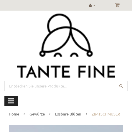
Home
Gewürze
Essbare Blüten
ZIMTSCHMUSER