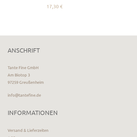
17,30 €
ANSCHRIFT
Tante Fine GmbH
Am Biotop 3
97259 Greußenheim
info@tantefine.de
INFORMATIONEN
Versand & Lieferzeiten