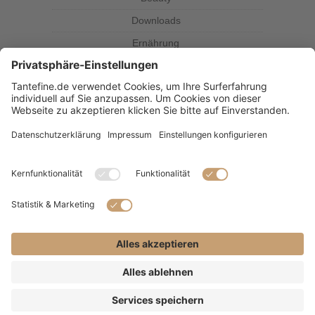
Downloads
Ernährung
Kolumne
Kräuterkunde
Magazin
Rezepte
Tante Fine
SUBSCRIBE & FOLLOW
(C) 2021 - Alle Rechte vorbehalten